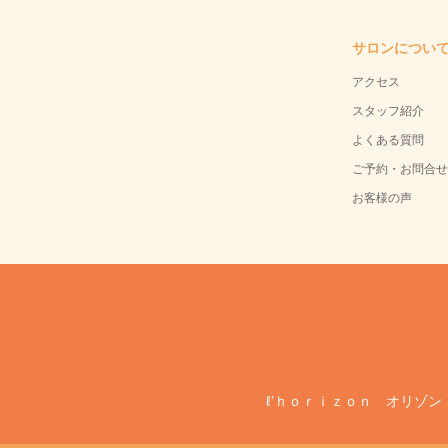
サロンについ
アクセス
スタッフ紹介
よくある質問
ご予約・お問合せ
お客様の声
ℓ’ｈｏｒｉｚｏｎ オリゾン