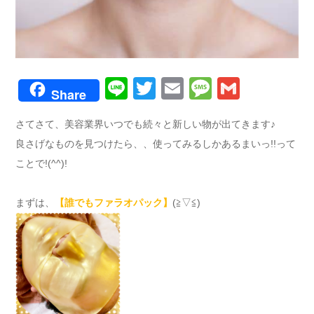
Line
Twitter
Email
Message
Gmail
Share
さてさて、美容業界いつでも続々と新しい物が出てきます♪
良さげなものを見つけたら、、使ってみるしかあるまいっ!!って
ことで!(^^)!
まずは、
【誰でもファラオパック】
(≧▽≦)