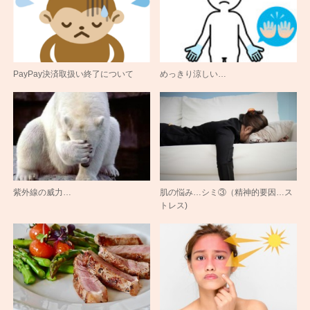
PayPay決済取扱い終了について
めっきり涼しい…
紫外線の威力…
肌の悩み…シミ③（精神的要因…ス
トレス)