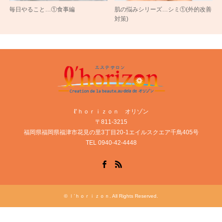
毎日やること…①食事編
肌の悩みシリーズ…シミ①(外的改善
対策)
ℓ’ｈｏｒｉｚｏｎ オリゾン
〒811-3215
福岡県福岡県福津市花見の里3丁目20-1エイルスクエア千鳥405号
TEL 0940-42-4448
Facebook
RSS
©
ｌ’ｈｏｒｉｚｏｎ
. All Rights Reserved.