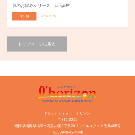
肌のお悩みシリーズ…口元&唇
未分類
2024.11.29
トップページに戻る
ℓ’ｈｏｒｉｚｏｎ オリゾン
〒811-3215
福岡県福岡県福津市花見の里3丁目20-1エイルスクエア千鳥405号
TEL 0940-42-4448