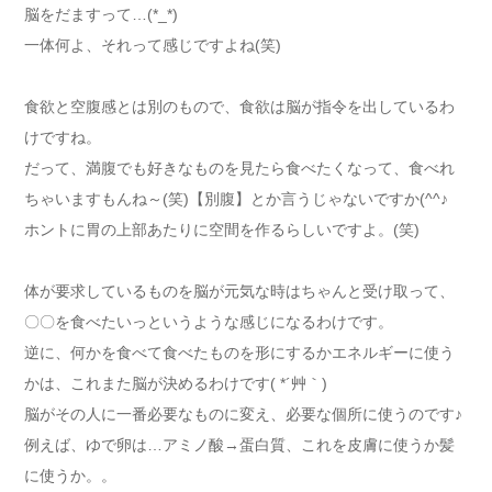
脳をだますって…(*_*)
一体何よ、それって感じですよね(笑)
食欲と空腹感とは別のもので、食欲は脳が指令を出しているわ
けですね。
だって、満腹でも好きなものを見たら食べたくなって、食べれ
ちゃいますもんね～(笑)【別腹】とか言うじゃないですか(^^♪
ホントに胃の上部あたりに空間を作るらしいですよ。(笑)
体が要求しているものを脳が元気な時はちゃんと受け取って、
〇〇を食べたいっというような感じになるわけです。
逆に、何かを食べて食べたものを形にするかエネルギーに使う
かは、これまた脳が決めるわけです( *´艸｀)
脳がその人に一番必要なものに変え、必要な個所に使うのです♪
例えば、ゆで卵は…アミノ酸→蛋白質、これを皮膚に使うか髪
に使うか。。