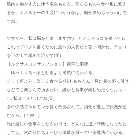
筋肉を動かす力に使う場合もある。形あるものを食べ形に変え
るか、エネルギーの生産につかうかは、脳が決めちゃうわけで
すね。
ですから、私は脳をだまします(笑) たとえチョコを食べても、
これはブログを書くために脳への栄養だと言い聞かせ、チョコ
を下の上で舐めて溶かす(笑)
【ルクサスコンサンプション】豪華な消費
…ゆっくり食べると貯蓄より消費に使われる。
そして何より、楽しく食べる♪味ももちろん、見た目の盛り付け
などでも楽しんで頂きたい。誰かと食事が楽しめたらなお良い
っ♪私は一人だけどね(笑)
食の快感でホルモンが良く分泌されて、消化が進んで代謝が進
むから。( *´艸｀)
私は楽しい食事をした次の日は、どんなに遅い時間になったと
しても、次の日にちょっぴり体重が減っている魔法にかかる。