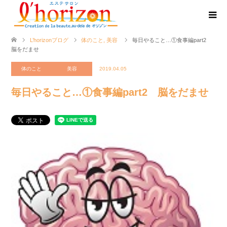
L’horizonブログ
体のこと
,
美容
毎日やること…①食事編part2
脳をだませ
体のこと
美容
2019.04.05
毎日やること…①食事編part2 脳をだませ