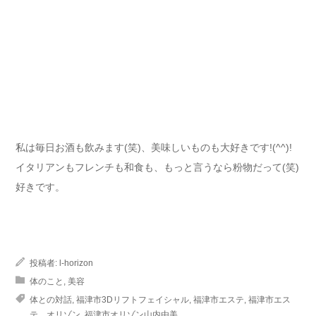
私は毎日お酒も飲みます(笑)、美味しいものも大好きです!(^^)!
イタリアンもフレンチも和食も、もっと言うなら粉物だって(笑)
好きです。
投稿者:
l-horizon
体のこと
,
美容
体との対話
,
福津市3Dリフトフェイシャル
,
福津市エステ
,
福津市エス
テ オリゾン
,
福津市オリゾン山内由美