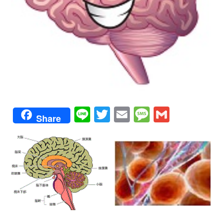
Line
Twitter
Email
Message
Gmail
Share