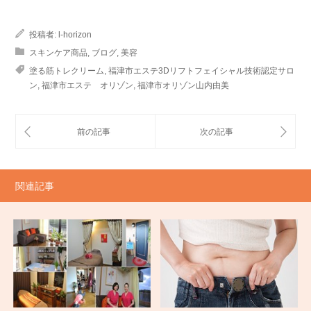
投稿者:
l-horizon
スキンケア商品
,
ブログ
,
美容
塗る筋トレクリーム
,
福津市エステ3Dリフトフェイシャル技術認定サロ
ン
,
福津市エステ オリゾン
,
福津市オリゾン山内由美
関連記事