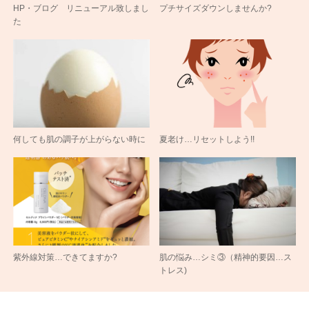
HP・ブログ リニューアル致しまし
プチサイズダウンしませんか?
た
何しても肌の調子が上がらない時に
夏老け…リセットしよう!!
紫外線対策…できてますか?
肌の悩み…シミ③（精神的要因…ス
トレス)