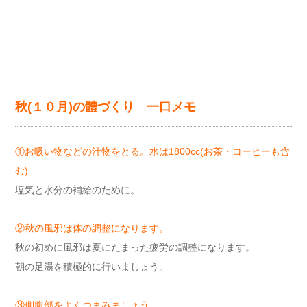
秋(１０月)の體づくり 一口メモ
①お吸い物などの汁物をとる。水は1800cc(お茶・コーヒーも含
む)
塩気と水分の補給のために。
②秋の風邪は体の調整になります。
秋の初めに風邪は夏にたまった疲労の調整になります。
朝の足湯を積極的に行いましょう。
③側腹部をよくつまみましょう。