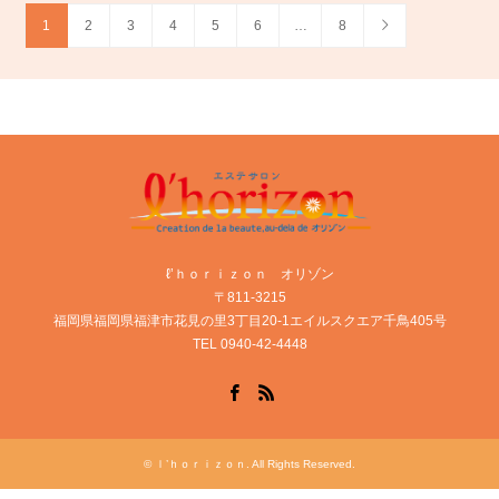
1
2
3
4
5
6
…
8
ℓ’ｈｏｒｉｚｏｎ オリゾン
〒811-3215
福岡県福岡県福津市花見の里3丁目20-1エイルスクエア千鳥405号
TEL 0940-42-4448
Facebook
RSS
©
ｌ’ｈｏｒｉｚｏｎ
. All Rights Reserved.